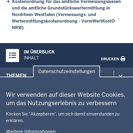
Kostenordnung für das amtliche Vermessungswesen
und die amtliche Grundstückswertermittlung in
Nordrhein-Westfalen (Vermessungs- und
Wertermittlungskostenordnung - VermWertKostO
NRW)
Überblick:
IM ÜBERBLICK
Inhalte
INHALT
DRUCKEN
Datenschutzeinstellungen
Menü
THEMEN
in
Datenschutzeinstellungen
der
Arbeitsschutz
GEOBASIS NRW
Fußzeile
Wir verwenden auf dieser Website Cookies,
Gesundheit und Soziales
um das Nutzungserlebnis zu verbessern
Kommunales, Planung, Bauen und Verkehr
Ausbildung und Karriere
BEHÖRDE UND GREMIEN
Ordnung und Sicherheit
Geodaten-Anwendungen
Klicken Sie "Akzeptieren", um sich damit einverstanden zu
Schule und Bildung
Neues
erklären.
Amtsblatt
KARRIERE UND VORMERKSTELLE
Umwelt und Natur
Open Data
Behördenleitung
Weitere Informationen