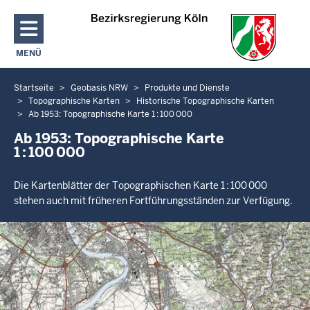
Direkt zum Inhalt
MENÜ
NAVIGATION AKTIVIEREN/DEAKTIVIEREN: HAUPTMENÜ
Startseite
Geobasis NRW
Produkte und Dienste
Sie
Topographische Karten
Historische Topographische Karten
befinden
Ab 1953: Topographische Karte 1 : 100 000
sich
Ab 1953: Topographische Karte
hier
1 : 100 000
Die Kartenblätter der Topographischen Karte 1 : 100 000
stehen auch mit früheren Fortführungsständen zur Verfügung.