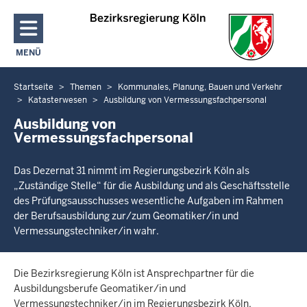
Direkt zum Inhalt
MENÜ
NAVIGATION AKTIVIEREN/DEAKTIVIEREN: HAUPTMENÜ
Startseite
Themen
Kommunales, Planung, Bauen und Verkehr
Sie
Katasterwesen
Ausbildung von Vermessungsfachpersonal
befinden
Ausbildung von
sich
Vermessungsfachpersonal
hier
Das Dezernat 31 nimmt im Regierungsbezirk Köln als
„Zuständige Stelle“ für die Ausbildung und als Geschäftsstelle
des Prüfungsausschusses wesentliche Aufgaben im Rahmen
der Berufsausbildung zur/zum Geomatiker/in und
Vermessungstechniker/in wahr.
Die Bezirksregierung Köln ist Ansprechpartner für die
Ausbildungsberufe Geomatiker/in und
Vermessungstechniker/in im Regierungsbezirk Köln.