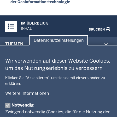
der Geoinformationstechnologie
Überblick:
IM ÜBERBLICK
Inhalte
INHALT
DRUCKEN
Datenschutzeinstellungen
Menü
THEMEN
in
Datenschutzeinstellungen
der
Arbeitsschutz
GEOBASIS NRW
Fußzeile
Wir verwenden auf dieser Website Cookies,
Gesundheit und Soziales
um das Nutzungserlebnis zu verbessern
Kommunales, Planung, Bauen und Verkehr
Ausbildung und Karriere
BEHÖRDE UND GREMIEN
Ordnung und Sicherheit
Geodaten-Anwendungen
Klicken Sie "Akzeptieren", um sich damit einverstanden zu
Schule und Bildung
erklären.
Neues
Amtsblatt
KARRIERE UND VORMERKSTELLE
Umwelt und Natur
Open Data
Behördenleitung
Weitere Informationen
Wirtschaft und Kultur
Produkte und Dienste
Gremien
Ausbildung und duales Studium
PRESSE
TIM-online
Notwendig
Leitbild
Stellenangebote
Webdienste
Zwingend notwendig (Cookies, die für die Nutzung der
Personalvertretung
Stellenangebote Schule
Mediathek