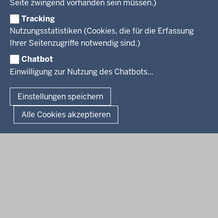
Seite zwingend vorhanden sein müssen.)
VERFAHREN UND BEKANNTMACHUNGEN
Regierungsbezirk
Praktikum
Newsletter
Reisekostenstelle
Referendariate
Tracking
Pressekontakt
Bekanntmachungen
Veranstaltungen
Bewerbung
Nutzungsstatistiken (Cookies, die für die Erfassung
Pressemitteilungen
Legionellen
Facebook
Instagram
LinkedIn
Vormerkstelle NRW
Ihrer Seitenzugriffe notwendig sind.)
Publikationen
Luftreinhaltepläne
Chatbot
Verfahrensübersichten
© 2026 Bezirksregierung Köln
Einwilligung zur Nutzung des Chatbots...
Überwachung umweltrelevanter Anlagen
Fußzeile
Impressum
Datenschutzhinweise
Barrierefreiheit
Organisationsplan
Lizenzbedingungen Geobasis NRW
Einstellungen speichern
Dokumente und Ressourcen
Kontakt
Kurzlink zu dieser Seite
Alle Cookies akzeptieren