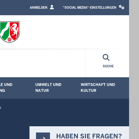
LOGIN
SOCIAL
/
MEDIA
ANMELDEN
"SOCIAL MEDIA"-EINSTELLUNGEN
PROFILE
SETTINGS
LINK
BLOCK
SUCHE
E UND
UMWELT UND
WIRTSCHAFT UND
enü öffnen
Untermenü öffnen
Untermenü öffnen
Unt
NG
NATUR
KULTUR
n
HABEN SIE FRAGEN?