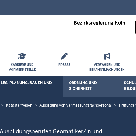
Direkt zum Inhalt
KARRIERE UND
PRESSE
VERFAHREN UND
VORMERKSTELLE
BEKANNTMACHUNGEN
ES, PLANUNG, BAUEN UND
ORDNUNG UND
SCHUL
 öffnen
Untermenü öffnen
Unterm
SICHERHEIT
BILDU
Katasterwesen
Ausbildung von Vermessungsfachpersonal
Prüfunge
 Ausbildungsberufen Geomatiker/in und