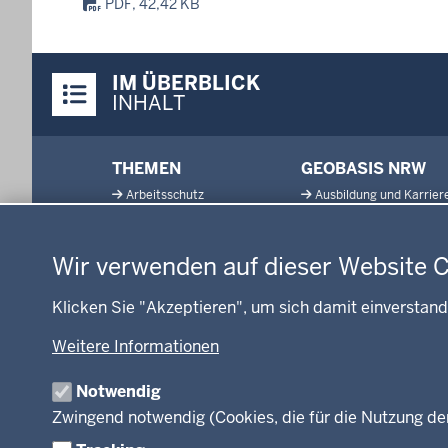
PDF, 42,42 KB
Überblick:
IM ÜBERBLICK
Inhalte
INHALT
Menü
THEMEN
GEOBASIS NRW
in
Arbeitsschutz
Ausbildung und Karrier
der
Datenschutzeinstellungen
Gesundheit und Soziales
Geodaten-Anwendung
Fußzeile
Kommunales, Planung,
Neues
Bauen und Verkehr
Wir verwenden auf dieser Website 
Open Data
Ordnung und Sicherheit
Produkte und Dienste
Klicken Sie "Akzeptieren", um sich damit einverstand
Schule und Bildung
TIM-online
Umwelt und Natur
Weitere Informationen
Webdienste
Wirtschaft und Kultur
Notwendig
Zwingend notwendig (Cookies, die für die Nutzung de