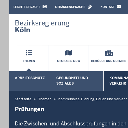
BARRIEREARME
SPRACHEN
LEICHTE SPRACHE
GEBÄRDENSPRACHE
KONTAKT
Bezirksregierung
Köln
Hauptmenü
THEMEN
GEOBASIS NRW
BEHÖRDE UND GREMIEN
Sekundärmenü
ARBEITSSCHUTZ
GESUNDHEIT UND
KOMMUNAL
Untermenü öffnen
Untermenü
SOZIALES
VERKEHR
Startseite
Themen
Kommunales, Planung, Bauen und Verkehr
Sie
befinden
Prüfungen
sich
hier
Die Zwischen- und Abschlussprüfungen in den