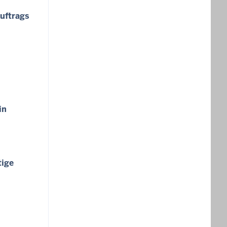
uftrags
in
tige