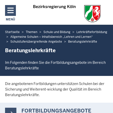
Direkt zum Inhalt
MENÜ
NAVIGATION AKTIVIEREN/DEAKTIVIEREN: HAUPTMENÜ
Startseite
Themen
Schule und Bildung
Lehrkräftefortbildung
Sie
Allgemeine Schulen – Inhaltsbereich „Lehren und Lernen“
befinden
Schulstufenübergreifende Angebote
Beratungslehrkräfte
sich
Beratungslehrkräfte
hier
Im Folgenden finden Sie die Fortbildungsangebote im Bereich
Beratungslehrkräfte
Die angebotenen Fortbildungen unterstützen Schulen bei der
Sicherung und Weiterent-wicklung der Qualität im Bereich
Beratungslehrkräfte.
FORTBILDUNGSANGEBOTE