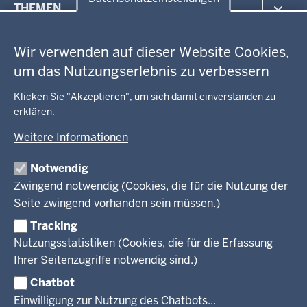
THEMEN
in
Datenschutzeinstellungen
der
Arbeitsschutz
GEOBASIS NRW
Fußzeile
Wir verwenden auf dieser Website Cookies,
Gesundheit und Soziales
um das Nutzungserlebnis zu verbessern
Kommunales, Planung, Bauen und Verkehr
Ausbildung und Karriere
BEHÖRDE UND GREMIEN
Ordnung und Sicherheit
Geodaten-Anwendungen
Klicken Sie "Akzeptieren", um sich damit einverstanden zu
Schule und Bildung
erklären.
Neues
Amtsblatt
KARRIERE UND VORMERKSTELLE
Umwelt und Natur
Open Data
Behördenleitung
Weitere Informationen
Wirtschaft und Kultur
Produkte und Dienste
Gremien
Ausbildung und duales Studium
PRESSE
TIM-online
Notwendig
Leitbild
Stellenangebote
Webdienste
Zwingend notwendig (Cookies, die für die Nutzung der
Personalvertretung
Stellenangebote Schule
Mediathek
Seite zwingend vorhanden sein müssen.)
VERFAHREN UND BEKANNTMACHUNGEN
Regierungsbezirk
Praktikum
Newsletter
Reisekostenstelle
Referendariate
Tracking
Pressekontakt
Bekanntmachungen
Veranstaltungen
Bewerbung
Nutzungsstatistiken (Cookies, die für die Erfassung
Pressemitteilungen
Legionellen
Facebook
Instagram
LinkedIn
Vormerkstelle NRW
Ihrer Seitenzugriffe notwendig sind.)
Publikationen
Luftreinhaltepläne
Chatbot
Verfahrensübersichten
© 2026 Bezirksregierung Köln
Einwilligung zur Nutzung des Chatbots...
Überwachung umweltrelevanter Anlagen