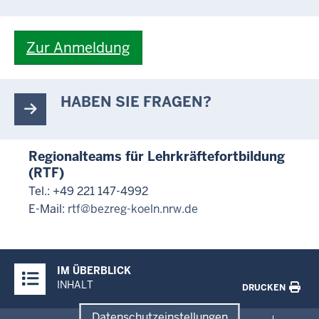
Zur Anmeldung
HABEN SIE FRAGEN?
Regionalteams für Lehrkräftefortbildung
(RTF)
Tel.: +49 221 147-4992
E-Mail:
rtf@bezreg-koeln.nrw.de
Überblick:
IM ÜBERBLICK
Inhalte
INHALT
DRUCKEN
Datenschutzeinstellungen
Menü