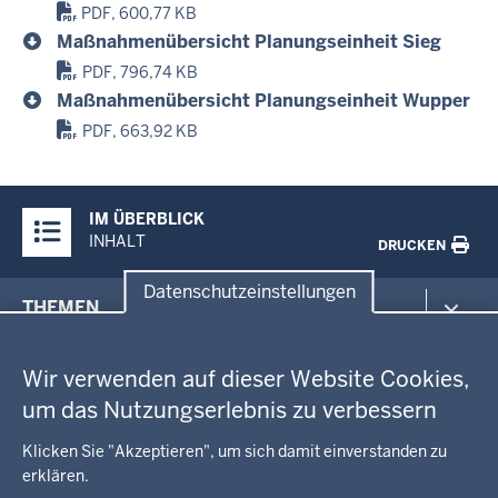
PDF, 600,77 KB
Maßnahmenübersicht Planungseinheit Sieg
PDF, 796,74 KB
Maßnahmenübersicht Planungseinheit Wupper
PDF, 663,92 KB
Überblick:
IM ÜBERBLICK
Inhalte
INHALT
DRUCKEN
Datenschutzeinstellungen
Menü
THEMEN
in
Datenschutzeinstellungen
der
Arbeitsschutz
GEOBASIS NRW
Fußzeile
Wir verwenden auf dieser Website Cookies,
Gesundheit und Soziales
um das Nutzungserlebnis zu verbessern
Kommunales, Planung, Bauen und Verkehr
Ausbildung und Karriere
BEHÖRDE UND GREMIEN
Ordnung und Sicherheit
Geodaten-Anwendungen
Klicken Sie "Akzeptieren", um sich damit einverstanden zu
Schule und Bildung
Neues
erklären.
Amtsblatt
KARRIERE UND VORMERKSTELLE
Umwelt und Natur