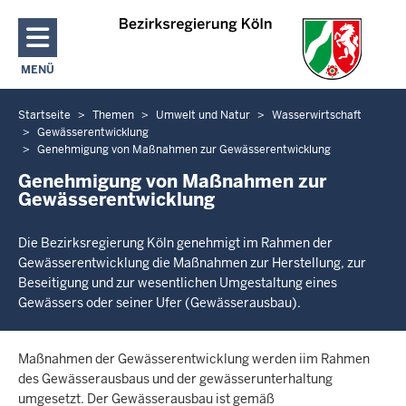
Direkt zum Inhalt
MENÜ
NAVIGATION AKTIVIEREN/DEAKTIVIEREN: HAUPTMENÜ
Startseite
Themen
Umwelt und Natur
Wasserwirtschaft
Sie
Gewässerentwicklung
befinden
Genehmigung von Maßnahmen zur Gewässerentwicklung
sich
Genehmigung von Maßnahmen zur
hier
Gewässerentwicklung
Die Bezirksregierung Köln genehmigt im Rahmen der
Gewässerentwicklung die Maßnahmen zur Herstellung, zur
Beseitigung und zur wesentlichen Umgestaltung eines
Gewässers oder seiner Ufer (Gewässerausbau).
Maßnahmen der Gewässerentwicklung werden iim Rahmen
des Gewässerausbaus und der gewässerunterhaltung
umgesetzt. Der Gewässerausbau ist gemäß