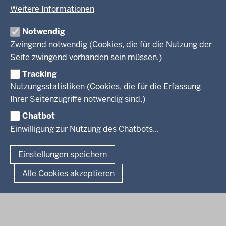
Open Data
Behördenleitung
Weitere Informationen
Wirtschaft und Kultur
Produkte und Dienste
Gremien
Ausbildung und duales Studium
PRESSE
TIM-online
Notwendig
Leitbild
Stellenangebote
Webdienste
Zwingend notwendig (Cookies, die für die Nutzung der
Personalvertretung
Stellenangebote Schule
Mediathek
Seite zwingend vorhanden sein müssen.)
VERFAHREN UND BEKANNTMACHUNGEN
Regierungsbezirk
Praktikum
Newsletter
Reisekostenstelle
Referendariate
Tracking
Pressekontakt
Bekanntmachungen
Veranstaltungen
Bewerbung
Nutzungsstatistiken (Cookies, die für die Erfassung
Pressemitteilungen
Legionellen
Facebook
Instagram
LinkedIn
Vormerkstelle NRW
Ihrer Seitenzugriffe notwendig sind.)
Publikationen
Luftreinhaltepläne
Chatbot
Verfahrensübersichten
© 2026 Bezirksregierung Köln
Einwilligung zur Nutzung des Chatbots...
Überwachung umweltrelevanter Anlagen
Fußzeile
Impressum
Datenschutzhinweise
Barrierefreiheit
Organisationsplan
Lizenzbedingungen Geobasis NRW
Einstellungen speichern
Dokumente und Ressourcen
Kontakt
Kurzlink zu dieser Seite
Alle Cookies akzeptieren