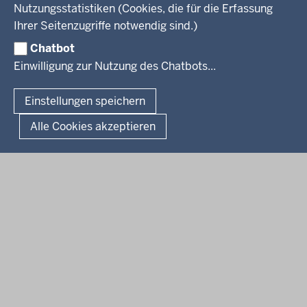
Veranstaltungen
Bewerbung
Nutzungsstatistiken (Cookies, die für die Erfassung
Pressemitteilungen
Legionellen
Facebook
Instagram
LinkedIn
Vormerkstelle NRW
Ihrer Seitenzugriffe notwendig sind.)
Publikationen
Luftreinhaltepläne
Chatbot
Verfahrensübersichten
© 2026 Bezirksregierung Köln
Einwilligung zur Nutzung des Chatbots...
Überwachung umweltrelevanter Anlagen
Fußzeile
Impressum
Datenschutzhinweise
Barrierefreiheit
Organisationsplan
Lizenzbedingungen Geobasis NRW
Einstellungen speichern
Dokumente und Ressourcen
Kontakt
Kurzlink zu dieser Seite
Alle Cookies akzeptieren