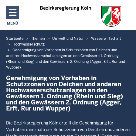
Direkt zum Inhalt
MENÜ
NAVIGATION AKTIVIEREN/DEAKTIVIEREN: HAUPTMENÜ
Startseite
Themen
Umwelt und Natur
Wasserwirtschaft
Sie
Hochwasserschutz
befinden
Genehmigung von Vorhaben in Schutzzonen von Deichen und
sich
anderen Hochwasserschutzanlagen an den Gewässern 1. Ordnung
hier
(Rhein und Sieg) und den Gewässern 2. Ordnung (Agger, Erft, Rur und
Wupper)
Genehmigung von Vorhaben in
Schutzzonen von Deichen und anderen
Hochwasserschutzanlagen an den
Gewässern 1. Ordnung (Rhein und Sieg)
und den Gewässern 2. Ordnung (Agger,
Erft, Rur und Wupper)
Die Bezirksregierung Köln erteilt die Genehmigung für
Vorhaben innerhalb der Schutzzonen von Deichen und anderen