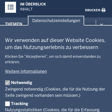
IM ÜBERBLICK
Inhalte
INHALT
DRUCKEN
Datenschutzeinstellungen
Menü
THEMEN
in
Datenschutzeinstellungen
der
Arbeitsschutz
GEOBASIS NRW
Fußzeile
Wir verwenden auf dieser Website Cookies,
Gesundheit und Soziales
um das Nutzungserlebnis zu verbessern
Kommunales, Planung, Bauen und Verkehr
Ausbildung und Karriere
BEHÖRDE UND GREMIEN
Ordnung und Sicherheit
Geodaten-Anwendungen
Klicken Sie "Akzeptieren", um sich damit einverstanden zu
Schule und Bildung
erklären.
Neues
Amtsblatt
KARRIERE UND VORMERKSTELLE
Umwelt und Natur
Open Data
Behördenleitung
Weitere Informationen
Wirtschaft und Kultur
Produkte und Dienste
Gremien
Ausbildung und duales Studium
PRESSE
TIM-online
Notwendig
Leitbild
Stellenangebote
Webdienste
Zwingend notwendig (Cookies, die für die Nutzung der
Personalvertretung
Stellenangebote Schule
Mediathek
Seite zwingend vorhanden sein müssen.)
VERFAHREN UND BEKANNTMACHUNGEN
Regierungsbezirk
Praktikum
Newsletter
Reisekostenstelle
Referendariate
Tracking
Pressekontakt
Bekanntmachungen
Veranstaltungen
Bewerbung
Nutzungsstatistiken (Cookies, die für die Erfassung
Pressemitteilungen