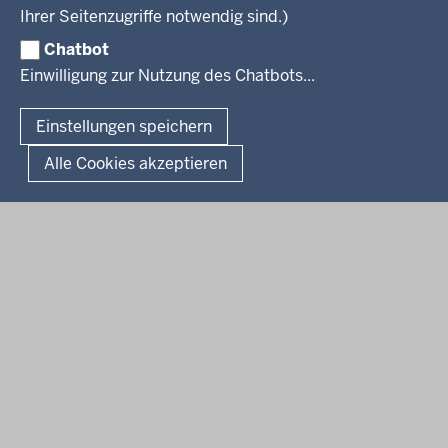
Legionellen
Facebook
Instagram
LinkedIn
Vormerkstelle NRW
Ihrer Seitenzugriffe notwendig sind.)
Publikationen
Luftreinhaltepläne
Chatbot
Verfahrensübersichten
© 2026 Bezirksregierung Köln
Einwilligung zur Nutzung des Chatbots...
Überwachung umweltrelevanter Anlagen
Fußzeile
Impressum
Datenschutzhinweise
Barrierefreiheit
Organisationsplan
Lizenzbedingungen Geobasis NRW
Einstellungen speichern
Dokumente und Ressourcen
Kontakt
Kurzlink zu dieser Seite
Alle Cookies akzeptieren