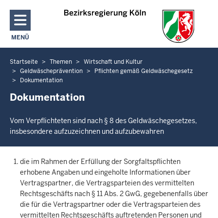
Direkt zum Inhalt
MENÜ
NAVIGATION AKTIVIEREN/DEAKTIVIEREN: HAUPTMENÜ
Startseite
Themen
Wirtschaft und Kultur
Sie
Geldwäscheprävention
Pflichten gemäß Geldwäschegesetz
befinden
Dokumentation
sich
Dokumentation
hier
Vom Verpflichteten sind nach § 8 des Geldwäschegesetzes,
insbesondere aufzuzeichnen und aufzubewahren
die im Rahmen der Erfüllung der Sorgfaltspflichten
erhobene Angaben und eingeholte Informationen über
Vertragspartner, die Vertragsparteien des vermittelten
Rechtsgeschäfts nach § 11 Abs. 2 GwG, gegebenenfalls über
die für die Vertragspartner oder die Vertragsparteien des
vermittelten Rechtsgeschäfts auftretenden Personen und