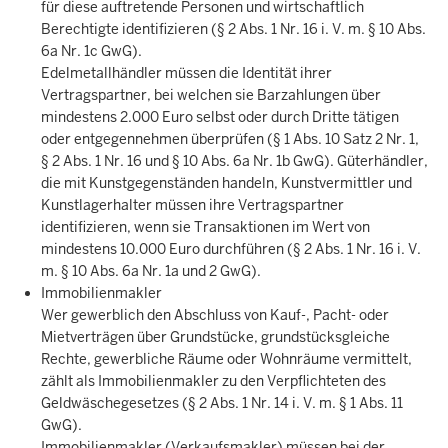
für diese auftretende Personen und wirtschaftlich
Berechtigte identifizieren (§ 2 Abs. 1 Nr. 16 i. V. m. § 10 Abs.
6a Nr. 1c GwG).
Edelmetallhändler müssen die Identität ihrer
Vertragspartner, bei welchen sie Barzahlungen über
mindestens 2.000 Euro selbst oder durch Dritte tätigen
oder entgegennehmen überprüfen (§ 1 Abs. 10 Satz 2 Nr. 1,
§ 2 Abs. 1 Nr. 16 und § 10 Abs. 6a Nr. 1b GwG). Güterhändler,
die mit Kunstgegenständen handeln, Kunstvermittler und
Kunstlagerhalter müssen ihre Vertragspartner
identifizieren, wenn sie Transaktionen im Wert von
mindestens 10.000 Euro durchführen (§ 2 Abs. 1 Nr. 16 i. V.
m. § 10 Abs. 6a Nr. 1a und 2 GwG).
Immobilienmakler
Wer gewerblich den Abschluss von Kauf-, Pacht- oder
Mietverträgen über Grundstücke, grundstücksgleiche
Rechte, gewerbliche Räume oder Wohnräume vermittelt,
zählt als Immobilienmakler zu den Verpflichteten des
Geldwäschegesetzes (§ 2 Abs. 1 Nr. 14 i. V. m. § 1 Abs. 11
GwG).
Immobilienmakler (Verkaufsmakler) müssen bei der