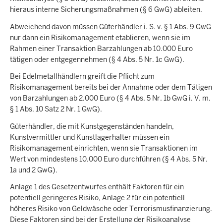
hieraus interne Sicherungsmaßnahmen (§ 6 GwG) ableiten.
Abweichend davon müssen Güterhändler i. S. v. § 1 Abs. 9 GwG
nur dann ein Risikomanagement etablieren, wenn sie im
Rahmen einer Transaktion Barzahlungen ab 10.000 Euro
tätigen oder entgegennehmen (§ 4 Abs. 5 Nr. 1c GwG).
Bei Edelmetallhändlern greift die Pflicht zum
Risikomanagement bereits bei der Annahme oder dem Tätigen
von Barzahlungen ab 2.000 Euro (§ 4 Abs. 5 Nr. 1b GwG i. V. m.
§ 1 Abs. 10 Satz 2 Nr. 1 GwG).
Güterhändler, die mit Kunstgegenständen handeln,
Kunstvermittler und Kunstlagerhalter müssen ein
Risikomanagement einrichten, wenn sie Transaktionen im
Wert von mindestens 10.000 Euro durchführen (§ 4 Abs. 5 Nr.
1a und 2 GwG).
Anlage 1 des Gesetzentwurfes enthält Faktoren für ein
potentiell geringeres Risiko, Anlage 2 für ein potentiell
höheres Risiko von Geldwäsche oder Terrorismusfinanzierung.
Diese Faktoren sind bei der Erstellung der Risikoanalyse