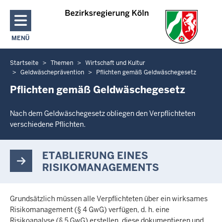
Direkt zum Inhalt
MENÜ
NAVIGATION AKTIVIEREN/DEAKTIVIEREN: HAUPTMENÜ
Startseite
Themen
Wirtschaft und Kultur
Sie
Geldwäscheprävention
Pflichten gemäß Geldwäschegesetz
befinden
Pflichten gemäß Geldwäschegesetz
sich
hier
Nach dem Geldwäschegesetz obliegen den Verpflichteten
verschiedene Pflichten.
ETABLIERUNG EINES
RISIKOMANAGEMENTS
Grundsätzlich müssen alle Verpflichteten über ein wirksames
Risikomanagement (§ 4 GwG) verfügen, d. h. eine
Risikoanalyse (§ 5 GwG) erstellen, diese dokumentieren und