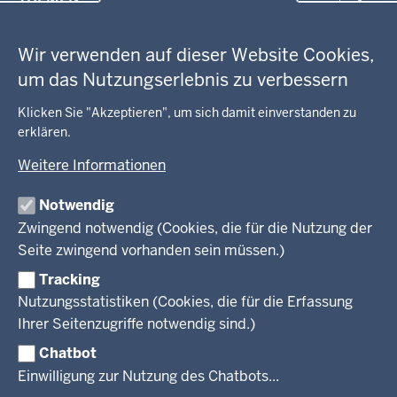
in
Datenschutzeinstellungen
der
Arbeitsschutz
GEOBASIS NRW
Fußzeile
Wir verwenden auf dieser Website Cookies,
Gesundheit und Soziales
um das Nutzungserlebnis zu verbessern
Kommunales, Planung, Bauen und Verkehr
Ausbildung und Karriere
BEHÖRDE UND GREMIEN
Ordnung und Sicherheit
Geodaten-Anwendungen
Klicken Sie "Akzeptieren", um sich damit einverstanden zu
Schule und Bildung
Neues
erklären.
Amtsblatt
KARRIERE UND VORMERKSTELLE
Umwelt und Natur
Open Data
Behördenleitung
Weitere Informationen
Wirtschaft und Kultur
Produkte und Dienste
Gremien
Ausbildung und duales Studium
PRESSE
TIM-online
Notwendig
Leitbild
Stellenangebote
Webdienste
Zwingend notwendig (Cookies, die für die Nutzung der
Personalvertretung
Stellenangebote Schule
Mediathek
Seite zwingend vorhanden sein müssen.)
VERFAHREN UND BEKANNTMACHUNGEN
Regierungsbezirk
Praktikum
Newsletter
Reisekostenstelle
Referendariate
Tracking
Pressekontakt
Bekanntmachungen
Veranstaltungen
Bewerbung
Nutzungsstatistiken (Cookies, die für die Erfassung
Pressemitteilungen
Legionellen
Facebook
Instagram
LinkedIn
Vormerkstelle NRW
Ihrer Seitenzugriffe notwendig sind.)
Publikationen
Luftreinhaltepläne
Chatbot
Verfahrensübersichten
© 2026 Bezirksregierung Köln
Einwilligung zur Nutzung des Chatbots...
Überwachung umweltrelevanter Anlagen
Fußzeile
Impressum
Datenschutzhinweise
Barrierefreiheit