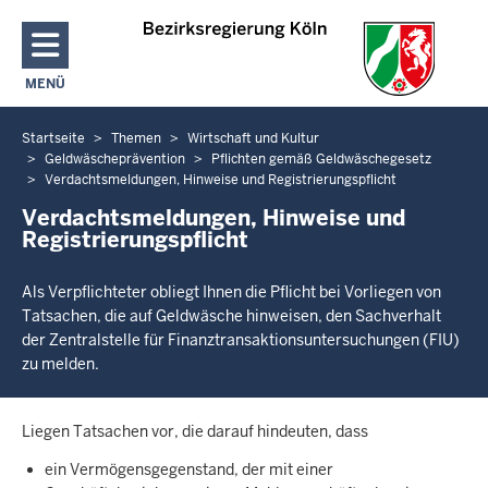
Direkt zum Inhalt
MENÜ
NAVIGATION AKTIVIEREN/DEAKTIVIEREN: HAUPTMENÜ
Startseite
Themen
Wirtschaft und Kultur
Sie
Geldwäscheprävention
Pflichten gemäß Geldwäschegesetz
befinden
Verdachtsmeldungen, Hinweise und Registrierungspflicht
sich
Verdachtsmeldungen, Hinweise und
hier
Registrierungspflicht
Als Verpflichteter obliegt Ihnen die Pflicht bei Vorliegen von
Tatsachen, die auf Geldwäsche hinweisen, den Sachverhalt
der Zentralstelle für Finanztransaktionsuntersuchungen (FIU)
zu melden.
Liegen Tatsachen vor, die darauf hindeuten, dass
ein Vermögensgegenstand, der mit einer