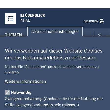
Überblick:
IM ÜBERBLICK
Inhalte
INHALT
DRUCKEN
Datenschutzeinstellungen
Menü
THEMEN
in
Datenschutzeinstellungen
der
Arbeitsschutz
GEOBASIS NRW
Fußzeile
Wir verwenden auf dieser Website Cookies,
Gesundheit und Soziales
um das Nutzungserlebnis zu verbessern
Kommunales, Planung, Bauen und Verkehr
Ausbildung und Karriere
BEHÖRDE UND GREMIEN
Ordnung und Sicherheit
Geodaten-Anwendungen
Klicken Sie "Akzeptieren", um sich damit einverstanden zu
Schule und Bildung
Neues
erklären.
Amtsblatt
KARRIERE UND VORMERKSTELLE
Umwelt und Natur
Open Data
Behördenleitung
Weitere Informationen
Wirtschaft und Kultur
Produkte und Dienste
Gremien
Ausbildung und duales Studium
PRESSE
TIM-online
Notwendig
Leitbild
Stellenangebote
Webdienste
Zwingend notwendig (Cookies, die für die Nutzung der
Personalvertretung
Stellenangebote Schule
Mediathek
Seite zwingend vorhanden sein müssen.)
VERFAHREN UND BEKANNTMACHUNGEN
Regierungsbezirk
Praktikum
Newsletter