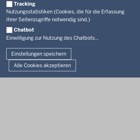
Reisekostenstelle
Referendariate
Tracking
Pressekontakt
Bekanntmachungen
Veranstaltungen
Bewerbung
Nutzungsstatistiken (Cookies, die für die Erfassung
Pressemitteilungen
Legionellen
Facebook
Instagram
LinkedIn
Vormerkstelle NRW
Ihrer Seitenzugriffe notwendig sind.)
Publikationen
Luftreinhaltepläne
Chatbot
Verfahrensübersichten
© 2026 Bezirksregierung Köln
Einwilligung zur Nutzung des Chatbots...
Überwachung umweltrelevanter Anlagen
Fußzeile
Impressum
Datenschutzhinweise
Barrierefreiheit
Organisationsplan
Lizenzbedingungen Geobasis NRW
Einstellungen speichern
Dokumente und Ressourcen
Kontakt
Kurzlink zu dieser Seite
Alle Cookies akzeptieren