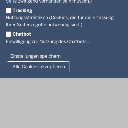
Seite zwingend vorhanden sein müssen.)
VERFAHREN UND BEKANNTMACHUNGEN
Regierungsbezirk
Praktikum
Newsletter
Reisekostenstelle
Referendariate
Tracking
Pressekontakt
Bekanntmachungen
Veranstaltungen
Bewerbung
Nutzungsstatistiken (Cookies, die für die Erfassung
Pressemitteilungen
Legionellen
Facebook
Instagram
LinkedIn
Vormerkstelle NRW
Ihrer Seitenzugriffe notwendig sind.)
Publikationen
Luftreinhaltepläne
Chatbot
Verfahrensübersichten
© 2026 Bezirksregierung Köln
Einwilligung zur Nutzung des Chatbots...
Überwachung umweltrelevanter Anlagen
Fußzeile
Impressum
Datenschutzhinweise
Barrierefreiheit
Organisationsplan
Lizenzbedingungen Geobasis NRW
Einstellungen speichern
Dokumente und Ressourcen
Kontakt
Kurzlink zu dieser Seite
Alle Cookies akzeptieren