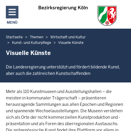
Direkt zum Inhalt
MENÜ
NAVIGATION AKTIVIEREN/DEAKTIVIEREN: HAUPTMENÜ
Startseite
Themen
Wirtschaft und Kultur
Sie
Kunst- und Kulturpflege
Visuelle Künste
befinden
Visuelle Künste
sich
hier
Die Landesregierung unterstützt und fördert bildende Kunst,
aber auch die zahlreichen Kunstschaffenden
Mehr als 110 Kunstmuseen und Ausstellungshallen – die
meisten in kommunaler Trägerschaft – präsentieren
herausragende Sammlungen aus allen Epochen und Regionen
und spannende Wechselausstellungen. Die Museen verstehen
sich als Orte der nicht kommerziellen Kunstproduktion und -
präsentation und als Foren des überregionalen Austauschs.
Die zeitgenössische Kunst findet ihre Plattform vor allem in