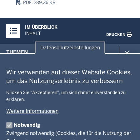
PDF, 289,36 KB
Überblick:
IM ÜBERBLICK
Inhalte
INHALT
DRUCKEN
Datenschutzeinstellungen
Menü
THEMEN
in
Datenschutzeinstellungen
der
Arbeitsschutz
GEOBASIS NRW
Fußzeile
Wir verwenden auf dieser Website Cookies,
Gesundheit und Soziales
um das Nutzungserlebnis zu verbessern
Kommunales, Planung, Bauen und Verkehr
Ausbildung und Karriere
BEHÖRDE UND GREMIEN
Ordnung und Sicherheit
Geodaten-Anwendungen
Klicken Sie "Akzeptieren", um sich damit einverstanden zu
Schule und Bildung
erklären.
Neues
Amtsblatt
KARRIERE UND VORMERKSTELLE
Umwelt und Natur
Open Data
Behördenleitung
Weitere Informationen
Wirtschaft und Kultur
Produkte und Dienste
Gremien
Ausbildung und duales Studium
PRESSE
TIM-online
Notwendig
Leitbild
Stellenangebote
Webdienste
Zwingend notwendig (Cookies, die für die Nutzung der
Personalvertretung
Stellenangebote Schule
Mediathek