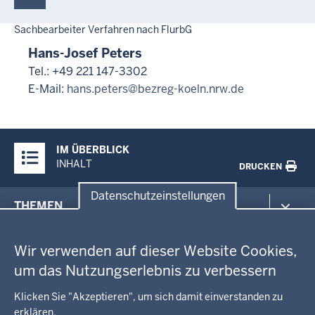
Sachbearbeiter Verfahren nach FlurbG
Hans-Josef Peters
Tel.: +49 221 147-3302
E-Mail:
hans.peters@bezreg-koeln.nrw.de
Überblick:
IM ÜBERBLICK
Inhalte
INHALT
DRUCKEN
Datenschutzeinstellungen
Menü
THEMEN
in
Datenschutzeinstellungen
der
Arbeitsschutz
GEOBASIS NRW
Fußzeile
Wir verwenden auf dieser Website Cookies,
Gesundheit und Soziales
um das Nutzungserlebnis zu verbessern
Kommunales, Planung, Bauen und Verkehr
Ausbildung und Karriere
BEHÖRDE UND GREMIEN
Ordnung und Sicherheit
Geodaten-Anwendungen
Klicken Sie "Akzeptieren", um sich damit einverstanden zu
Schule und Bildung
erklären.
Neues