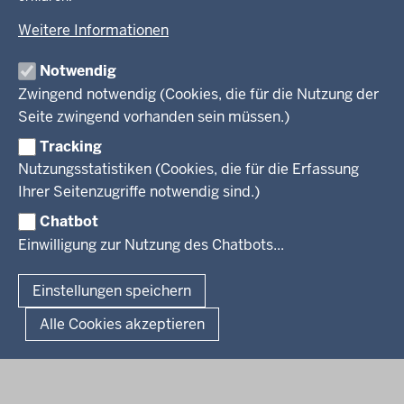
Amtsblatt
KARRIERE UND VORMERKSTELLE
Umwelt und Natur
Open Data
Behördenleitung
Weitere Informationen
Wirtschaft und Kultur
Produkte und Dienste
Gremien
Ausbildung und duales Studium
PRESSE
TIM-online
Notwendig
Leitbild
Stellenangebote
Webdienste
Zwingend notwendig (Cookies, die für die Nutzung der
Personalvertretung
Stellenangebote Schule
Mediathek
Seite zwingend vorhanden sein müssen.)
VERFAHREN UND BEKANNTMACHUNGEN
Regierungsbezirk
Praktikum
Newsletter
Reisekostenstelle
Referendariate
Tracking
Pressekontakt
Bekanntmachungen
Veranstaltungen
Bewerbung
Nutzungsstatistiken (Cookies, die für die Erfassung
Pressemitteilungen
Legionellen
Facebook
Instagram
LinkedIn
Vormerkstelle NRW
Ihrer Seitenzugriffe notwendig sind.)
Publikationen
Luftreinhaltepläne
Chatbot
Verfahrensübersichten
© 2026 Bezirksregierung Köln
Einwilligung zur Nutzung des Chatbots...
Überwachung umweltrelevanter Anlagen
Fußzeile
Impressum
Datenschutzhinweise
Barrierefreiheit
Organisationsplan
Lizenzbedingungen Geobasis NRW
Einstellungen speichern
Dokumente und Ressourcen
Kontakt
Kurzlink zu dieser Seite
Alle Cookies akzeptieren