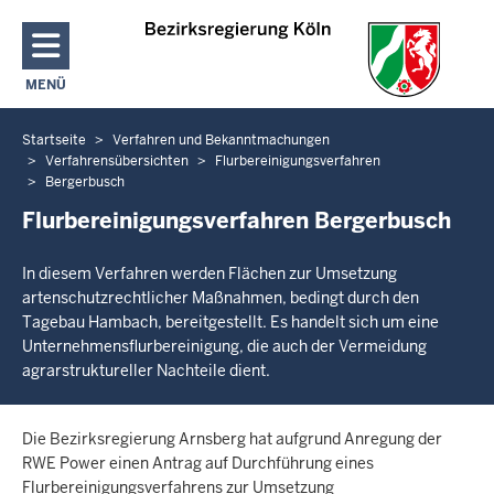
Direkt zum Inhalt
MENÜ
NAVIGATION AKTIVIEREN/DEAKTIVIEREN: HAUPTMENÜ
Startseite
Verfahren und Bekanntmachungen
Sie
Verfahrensübersichten
Flurbereinigungsverfahren
befinden
Bergerbusch
sich
Flurbereinigungsverfahren Bergerbusch
hier
In diesem Verfahren werden Flächen zur Umsetzung
artenschutzrechtlicher Maßnahmen, bedingt durch den
Tagebau Hambach, bereitgestellt. Es handelt sich um eine
Unternehmensflurbereinigung, die auch der Vermeidung
agrarstruktureller Nachteile dient.
Die Bezirksregierung Arnsberg hat aufgrund Anregung der
RWE Power einen Antrag auf Durchführung eines
Flurbereinigungsverfahrens zur Umsetzung