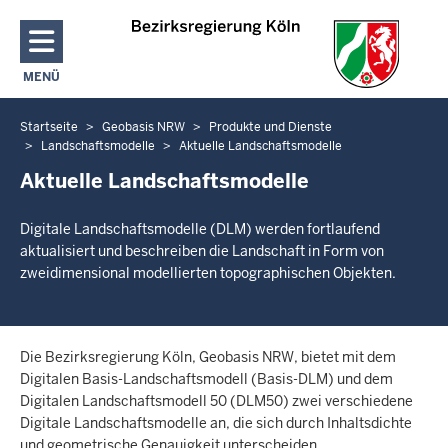
Direkt zum Inhalt
MENÜ
NAVIGATION AKTIVIEREN/DEAKTIVIEREN: HAUPTMENÜ
Startseite
Geobasis NRW
Produkte und Dienste
Sie
Landschaftsmodelle
Aktuelle Landschaftsmodelle
befinden
Aktuelle Landschaftsmodelle
sich
hier
Digitale Landschaftsmodelle (DLM) werden fortlaufend
aktualisiert und beschreiben die Landschaft in Form von
zweidimensional modellierten topographischen Objekten.
Die Bezirksregierung Köln, Geobasis NRW, bietet mit dem
Digitalen Basis-Landschaftsmodell (Basis-DLM) und dem
Digitalen Landschaftsmodell 50 (DLM50) zwei verschiedene
Digitale Landschaftsmodelle an, die sich durch Inhaltsdichte
und geometrische Genauigkeit unterscheiden.