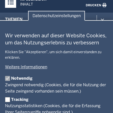
Inhalte
INHALT
DRUCKEN
Datenschutzeinstellungen
Menü
THEMEN
in
Datenschutzeinstellungen
der
Arbeitsschutz
GEOBASIS NRW
Fußzeile
Wir verwenden auf dieser Website Cookies,
Gesundheit und Soziales
um das Nutzungserlebnis zu verbessern
Kommunales, Planung, Bauen und Verkehr
Ausbildung und Karriere
BEHÖRDE UND GREMIEN
Ordnung und Sicherheit
Geodaten-Anwendungen
Klicken Sie "Akzeptieren", um sich damit einverstanden zu
Schule und Bildung
Neues
erklären.
Amtsblatt
KARRIERE UND VORMERKSTELLE
Umwelt und Natur
Open Data
Behördenleitung
Weitere Informationen
Wirtschaft und Kultur
Produkte und Dienste
Gremien
Ausbildung und duales Studium
PRESSE
TIM-online
Notwendig
Leitbild
Stellenangebote
Webdienste
Zwingend notwendig (Cookies, die für die Nutzung der
Personalvertretung
Stellenangebote Schule
Mediathek
Seite zwingend vorhanden sein müssen.)
VERFAHREN UND BEKANNTMACHUNGEN
Regierungsbezirk
Praktikum
Newsletter
Reisekostenstelle
Referendariate
Tracking
Pressekontakt
Bekanntmachungen
Veranstaltungen
Bewerbung
Nutzungsstatistiken (Cookies, die für die Erfassung
Pressemitteilungen
Legionellen
Facebook
Instagram
LinkedIn
Vormerkstelle NRW
Ihrer Seitenzugriffe notwendig sind.)
Publikationen