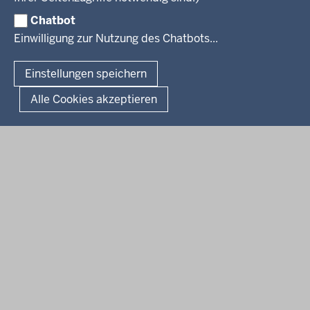
Luftreinhaltepläne
Chatbot
Verfahrensübersichten
© 2026 Bezirksregierung Köln
Einwilligung zur Nutzung des Chatbots...
Überwachung umweltrelevanter Anlagen
Fußzeile
Impressum
Datenschutzhinweise
Barrierefreiheit
Organisationsplan
Lizenzbedingungen Geobasis NRW
Einstellungen speichern
Dokumente und Ressourcen
Kontakt
Kurzlink zu dieser Seite
Alle Cookies akzeptieren