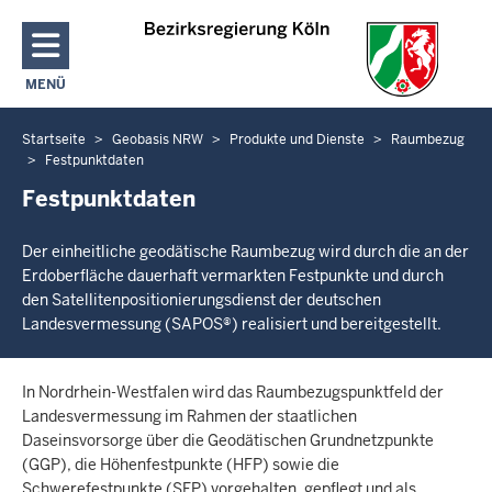
Direkt zum Inhalt
MENÜ
NAVIGATION AKTIVIEREN/DEAKTIVIEREN: HAUPTMENÜ
Startseite
Geobasis NRW
Produkte und Dienste
Raumbezug
Sie
Festpunktdaten
befinden
Festpunktdaten
sich
hier
Der einheitliche geodätische Raumbezug wird durch die an der
Erdoberfläche dauerhaft vermarkten Festpunkte und durch
den Satellitenpositionierungsdienst der deutschen
Landesvermessung (SAPOS®) realisiert und bereitgestellt.
In Nordrhein-Westfalen wird das Raumbezugspunktfeld der
Landesvermessung im Rahmen der staatlichen
Daseinsvorsorge über die Geodätischen Grundnetzpunkte
(GGP), die Höhenfestpunkte (HFP) sowie die
Schwerefestpunkte (SFP) vorgehalten, gepflegt und als