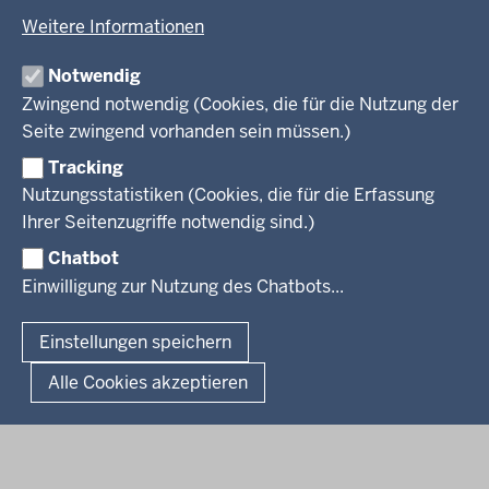
KARRIERE UND VORMERKSTELLE
Umwelt und Natur
Open Data
Behördenleitung
Weitere Informationen
Wirtschaft und Kultur
Produkte und Dienste
Gremien
Ausbildung und duales Studium
PRESSE
TIM-online
Notwendig
Leitbild
Stellenangebote
Webdienste
Zwingend notwendig (Cookies, die für die Nutzung der
Personalvertretung
Stellenangebote Schule
Mediathek
Seite zwingend vorhanden sein müssen.)
VERFAHREN UND BEKANNTMACHUNGEN
Regierungsbezirk
Praktikum
Newsletter
Reisekostenstelle
Referendariate
Tracking
Pressekontakt
Bekanntmachungen
Veranstaltungen
Bewerbung
Nutzungsstatistiken (Cookies, die für die Erfassung
Pressemitteilungen
Legionellen
Facebook
Instagram
LinkedIn
Vormerkstelle NRW
Ihrer Seitenzugriffe notwendig sind.)
Publikationen
Luftreinhaltepläne
Chatbot
Verfahrensübersichten
© 2026 Bezirksregierung Köln
Einwilligung zur Nutzung des Chatbots...
Überwachung umweltrelevanter Anlagen
Fußzeile
Impressum
Datenschutzhinweise
Barrierefreiheit
Organisationsplan
Lizenzbedingungen Geobasis NRW
Einstellungen speichern
Dokumente und Ressourcen
Kontakt
Kurzlink zu dieser Seite
Alle Cookies akzeptieren