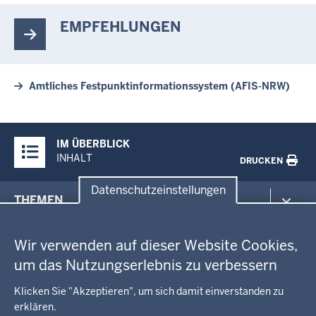
EMPFEHLUNGEN
Amtliches Festpunktinformationssystem (AFIS-​NRW)
Überblick:
IM ÜBERBLICK
Inhalte
INHALT
DRUCKEN
Datenschutzeinstellungen
Menü
THEMEN
in
Datenschutzeinstellungen
der
Arbeitsschutz
GEOBASIS NRW
Fußzeile
Wir verwenden auf dieser Website Cookies,
Gesundheit und Soziales
um das Nutzungserlebnis zu verbessern
Kommunales, Planung, Bauen und Verkehr
Ausbildung und Karriere
BEHÖRDE UND GREMIEN
Ordnung und Sicherheit
Geodaten-Anwendungen
Klicken Sie "Akzeptieren", um sich damit einverstanden zu
Schule und Bildung
erklären.
Neues
Amtsblatt