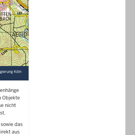
egierung Köln
menhänge
n Objekte
e nicht
st.
 sowie das
irekt aus