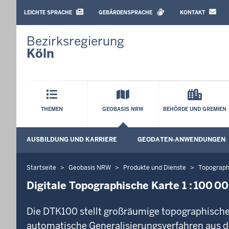
BARRIEREARME
SPRACHEN
LEICHTE SPRACHE
GEBÄRDENSPRACHE
KONTAKT
Bezirksregierung
Köln
Hauptmenü
THEMEN
GEOBASIS NRW
BEHÖRDE UND GREMIEN
Sekundärmenü
AUSBILDUNG UND KARRIERE
GEODATEN-ANWENDUNGEN
Startseite
Geobasis NRW
Produkte und Dienste
Topograph
Sie
befinden
Digitale Topographische Karte 1 : 100 0
sich
hier
Die DTK100 stellt großräumige topographisc
automatische Generalisierungsverfahren aus d