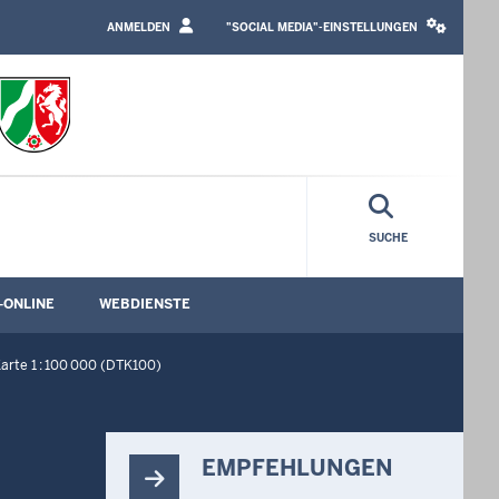
LOGIN
SOCIAL
/
MEDIA
ANMELDEN
"SOCIAL MEDIA"-EINSTELLUNGEN
PROFILE
SETTINGS
LINK
BLOCK
SUCHE
-ONLINE
WEBDIENSTE
rmenü öffnen
Untermenü öffnen
Untermenü öffnen
arte 1 : 100 000 (DTK100)
EMPFEHLUNGEN