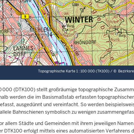
Topographische Karte 1 : 100 000 (TK100) /
©
Bezirksr
 100 000 (DTK100) stellt großräumige topographische Zusam
Deshalb werden die im Basismaßstab erfassten topographische
fasst, ausgedünnt und vereinfacht. So werden beispielsweis
parallele Bahnschienen symbolisch zu wenigen zusammengefas
vor allem Städte und Gemeinden mit ihrem jeweiligen Namen
 DTK100 erfolgt mittels eines automatisierten Verfahrens d