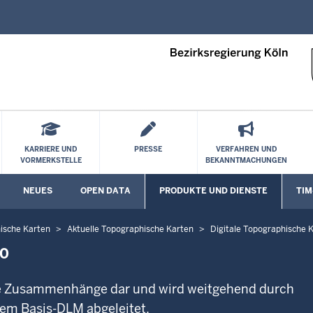
Direkt zum Inhalt
KARRIERE UND
PRESSE
VERFAHREN UND
VORMERKSTELLE
BEKANNTMACHUNGEN
NEUES
OPEN DATA
PRODUKTE UND DIENSTE
TIM
Untermenü öffnen
Untermenü öffnen
Unte
ische Karten
Aktuelle Topographische Karten
Digitale Topographische K
00
he Zusammenhänge dar und wird weitgehend durch
em Basis-DLM abgeleitet.