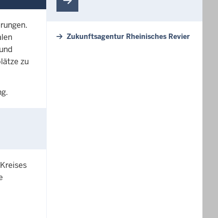
rungen.
Zukunftsagentur Rheinisches Revier
alen
 und
plätze zu
g.
 Kreises
e