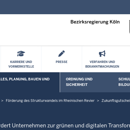
Direkt zum Inhalt
KARRIERE UND
PRESSE
VERFAHREN UND
VORMERKSTELLE
BEKANNTMACHUNGEN
ES, PLANUNG, BAUEN UND
ORDNUNG UND
SCHUL
 öffnen
Untermenü öffnen
Unterm
SICHERHEIT
BILDU
Förderung des Strukturwandels im Rheinischen Revier
Zukunftsgutsche
dert Unternehmen zur grünen und digitalen Transfor