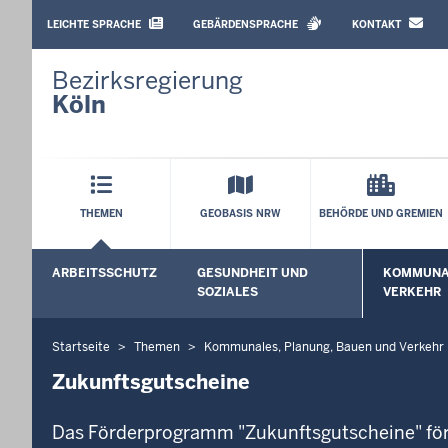
BARRIEREARME
SPRACHEN
LEICHTE SPRACHE
GEBÄRDENSPRACHE
KONTAKT
Bezirksregierung
Köln
Hauptmenü
THEMEN
GEOBASIS NRW
BEHÖRDE UND GREMIEN
Sekundärmenü
ARBEITSSCHUTZ
GESUNDHEIT UND
KOMMUNAL
Untermenü öffnen
Untermenü
SOZIALES
VERKEHR
Startseite
Themen
Kommunales, Planung, Bauen und Verkehr
Sie
befinden
Zukunftsgutscheine
sich
hier
Das Förderprogramm "Zukunftsgutscheine" för