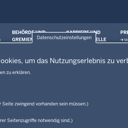
BEHÖRDE UND
KARRIERE UND
PR
Datenschutzeinstellungen
GREMIEN
VORMERKSTELLE
e
M
Ausbildung und duales
en
Amtsblatt
Ne
Studium
Behördenleitung
Pr
Stellenangebote
Cookies, um das Nutzungserlebnis zu ver
Gremien
Pr
Stellenangebote Schule
Leitbild
Pu
en zu erklären.
Praktikum
Personalvertretung
Referendariate
Regierungsbezirk
Bewerbung
Reisekostenstelle
Vormerkstelle NRW
Veranstaltungen
r Seite zwingend vorhanden sein müssen.)
rer Seitenzugriffe notwendig sind.)