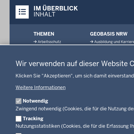
Überblick:
IM ÜBERBLICK
Inhalte
INHALT
Menü
THEMEN
GEOBASIS NRW
in
Arbeitsschutz
Ausbildung und Karrier
der
Datenschutzeinstellungen
Gesundheit und Soziales
Geodaten-Anwendung
Fußzeile
Kommunales, Planung,
Neues
Bauen und Verkehr
Wir verwenden auf dieser Website 
Open Data
Ordnung und Sicherheit
Produkte und Dienste
Klicken Sie "Akzeptieren", um sich damit einverstand
Schule und Bildung
TIM-online
Umwelt und Natur
Weitere Informationen
Webdienste
Wirtschaft und Kultur
Notwendig
Zwingend notwendig (Cookies, die für die Nutzung de
Tracking
Facebook
Instagram
LinkedIn
Nutzungsstatistiken (Cookies, die für die Erfassung Ih