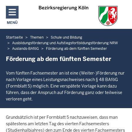
Direkt zum Inhalt
MENÜ
NAVIGATION AKTIVIEREN/DEAKTIVIEREN: HAUPTMENÜ
Startseite
Themen
Schule und Bildung
Sie
Ausbildungsförderung und Aufstiegsfortbildungsförderung NRW
befinden
Auslands-BAföG
Förderung ab dem fünften Semester
sich
Förderung ab dem fünften Semester
hier
Vom fünften Fachsemester an ist eine (Weiter-)Förderung nur
nach Vorlage eines Leistungsnachweises nach § 48 BAföG
(Formblatt 5) möglich. Eine verspätete Vorlage kann dazu
führen, dass der Anspruch auf Förderung ganz oder teilweise
verloren geht.
Grundsätzlich ist per Formblatt 5 nachzuweisen, dass man
spätestens am letzten Tag des vierten Fachsemesters
(Studienhalbjahres) den zum Ende des vierten Fachsemesters