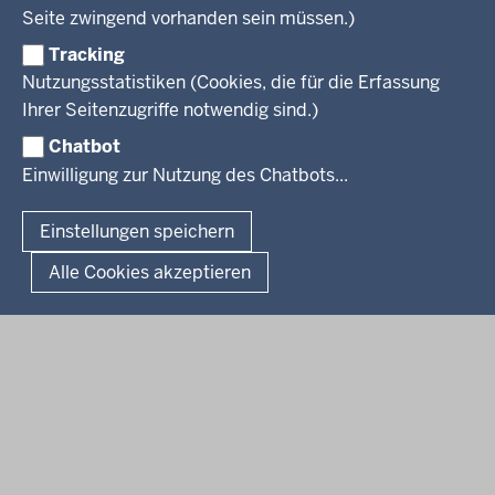
Mediathek
Seite zwingend vorhanden sein müssen.)
VERFAHREN UND BEKANNTMACHUNGEN
Regierungsbezirk
Praktikum
Newsletter
Reisekostenstelle
Referendariate
Tracking
Pressekontakt
Bekanntmachungen
Veranstaltungen
Bewerbung
Nutzungsstatistiken (Cookies, die für die Erfassung
Pressemitteilungen
Legionellen
Facebook
Instagram
LinkedIn
Vormerkstelle NRW
Ihrer Seitenzugriffe notwendig sind.)
Publikationen
Luftreinhaltepläne
Chatbot
Verfahrensübersichten
© 2026 Bezirksregierung Köln
Einwilligung zur Nutzung des Chatbots...
Überwachung umweltrelevanter Anlagen
Fußzeile
Impressum
Datenschutzhinweise
Barrierefreiheit
Organisationsplan
Lizenzbedingungen Geobasis NRW
Einstellungen speichern
Dokumente und Ressourcen
Kontakt
Kurzlink zu dieser Seite
Alle Cookies akzeptieren