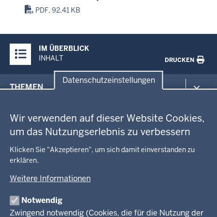
PDF, 92,41 KB
Überblick:
IM ÜBERBLICK
Inhalte
INHALT
DRUCKEN
Datenschutzeinstellungen
Menü
THEMEN
in
Datenschutzeinstellungen
der
Arbeitsschutz
GEOBASIS NRW
Fußzeile
Wir verwenden auf dieser Website Cookies,
Gesundheit und Soziales
um das Nutzungserlebnis zu verbessern
Kommunales, Planung, Bauen und Verkehr
Ausbildung und Karriere
BEHÖRDE UND GREMIEN
Ordnung und Sicherheit
Geodaten-Anwendungen
Klicken Sie "Akzeptieren", um sich damit einverstanden zu
Schule und Bildung
erklären.
Neues
Amtsblatt
KARRIERE UND VORMERKSTELLE
Umwelt und Natur
Open Data
Behördenleitung
Weitere Informationen
Wirtschaft und Kultur
Produkte und Dienste
Gremien
Ausbildung und duales Studium
PRESSE
TIM-online
Notwendig
Leitbild
Stellenangebote
Webdienste
Zwingend notwendig (Cookies, die für die Nutzung der
Personalvertretung
Stellenangebote Schule