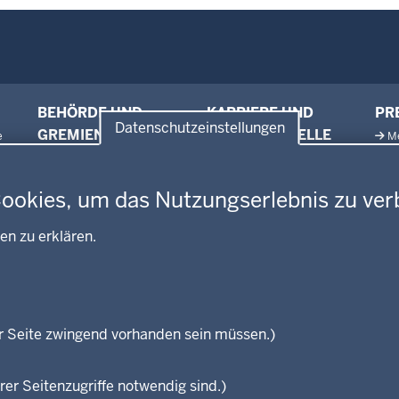
BEHÖRDE UND
KARRIERE UND
PR
Datenschutzeinstellungen
GREMIEN
VORMERKSTELLE
e
M
Ausbildung und duales
en
Amtsblatt
Ne
Studium
Behördenleitung
Pr
Stellenangebote
Cookies, um das Nutzungserlebnis zu ver
Gremien
Pr
Stellenangebote Schule
Leitbild
Pu
en zu erklären.
Praktikum
Personalvertretung
Referendariate
Regierungsbezirk
Bewerbung
Reisekostenstelle
Vormerkstelle NRW
Veranstaltungen
r Seite zwingend vorhanden sein müssen.)
rer Seitenzugriffe notwendig sind.)