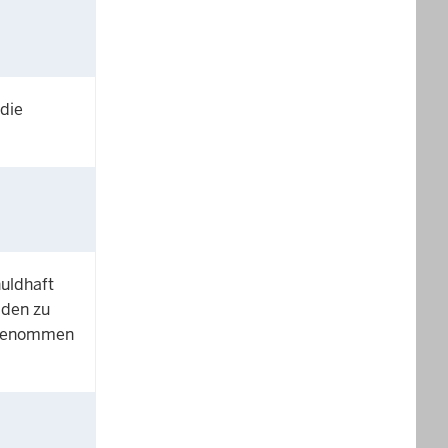
 die
huldhaft
aden zu
s genommen