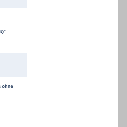
G)"
s ohne