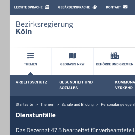
BARRIEREARME
SPRACHEN
LEICHTE SPRACHE
GEBÄRDENSPRACHE
KONTAKT
Bezirksregierung
Köln
Hauptmenü
THEMEN
GEOBASIS NRW
BEHÖRDE UND GREMIEN
Sekundärmenü
ARBEITSSCHUTZ
GESUNDHEIT UND
KOMMUNAL
Untermenü öffnen
Untermenü
SOZIALES
VERKEHR
Startseite
Themen
Schule und Bildung
Personalangelegen
Sie
befinden
Dienstunfälle
sich
hier
Das Dezernat 47.5 bearbeitet für verbeamtete 