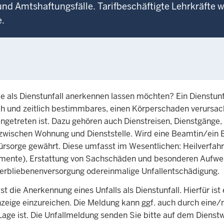
und Amtshaftungsfälle. Tarifbeschäftigte Lehrkräfte
e.
ie als Dienstunfall anerkennen lassen möchten? Ein Dienstunfa
lich und zeitlich bestimmbares, einen Körperschaden verursa
ingetreten ist. Dazu gehören auch Dienstreisen, Dienstgänge,
 zwischen Wohnung und Dienststelle. Wird eine Beamtin/ein
llfürsorge gewährt. Diese umfasst im Wesentlichen: Heilverfah
amente), Erstattung von Sachschäden und besonderen Aufw
interbliebenenversorgung odereinmalige Unfallentschädigung.
 die Anerkennung eines Unfalls als Dienstunfall. Hierfür ist 
lanzeige einzureichen. Die Meldung kann ggf. auch durch eine/
 Lage ist. Die Unfallmeldung senden Sie bitte auf dem Dienst