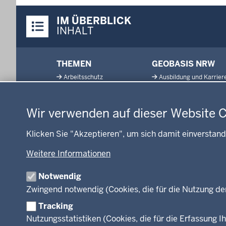
Überblick:
IM ÜBERBLICK
Inhalte
INHALT
Menü
THEMEN
GEOBASIS NRW
in
Arbeitsschutz
Ausbildung und Karrier
der
Datenschutzeinstellungen
Gesundheit und Soziales
Geodaten-Anwendung
Fußzeile
Kommunales, Planung,
Neues
Bauen und Verkehr
Wir verwenden auf dieser Website 
Open Data
Ordnung und Sicherheit
Produkte und Dienste
Klicken Sie "Akzeptieren", um sich damit einverstand
Schule und Bildung
TIM-online
Umwelt und Natur
Weitere Informationen
Webdienste
Wirtschaft und Kultur
Notwendig
Zwingend notwendig (Cookies, die für die Nutzung de
Tracking
Facebook
Instagram
LinkedIn
Nutzungsstatistiken (Cookies, die für die Erfassung Ih