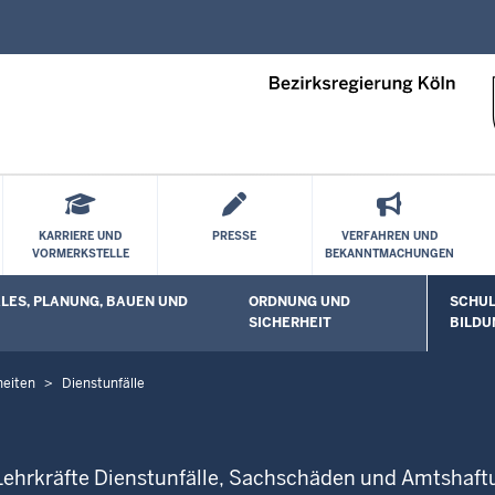
Direkt zum Inhalt
KARRIERE UND
PRESSE
VERFAHREN UND
VORMERKSTELLE
BEKANNTMACHUNGEN
ES, PLANUNG, BAUEN UND
ORDNUNG UND
SCHUL
 öffnen
Untermenü öffnen
Unterm
SICHERHEIT
BILDU
heiten
Dienstunfälle
Lehrkräfte Dienstunfälle, Sachschäden und Amtshaftu