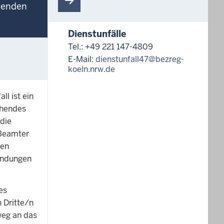
 wenden
Dienstunfälle
Tel.: +49 221 147-4809
E-Mail:
dienstunfall47@bezreg-
koeln.nrw.de
ll ist ein
chendes
 die
 Beamter
ren
endungen
es
n Dritte/n
weg an das