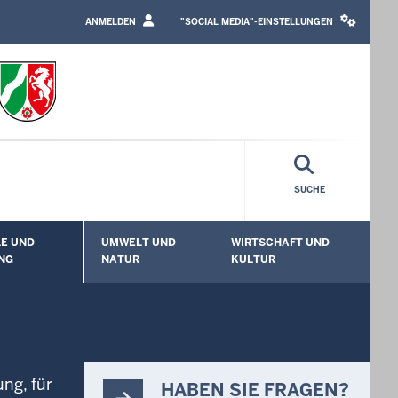
LOGIN
SOCIAL
/
MEDIA
ANMELDEN
"SOCIAL MEDIA"-EINSTELLUNGEN
PROFILE
SETTINGS
LINK
BLOCK
SUCHE
E UND
UMWELT UND
WIRTSCHAFT UND
enü öffnen
Untermenü öffnen
Untermenü öffnen
Unt
NG
NATUR
KULTUR
ng, für
HABEN SIE FRAGEN?