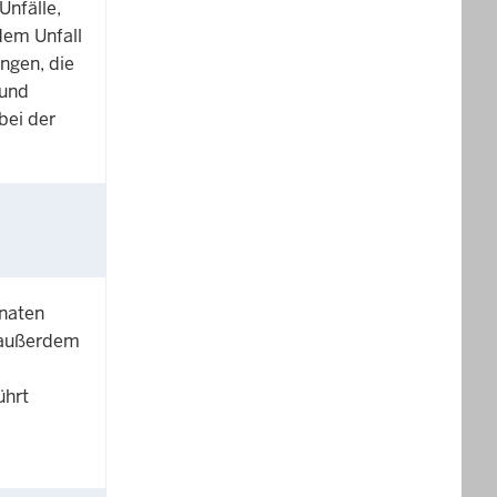
Unfälle,
dem Unfall
ngen, die
 und
bei der
onaten
, außerdem
ührt