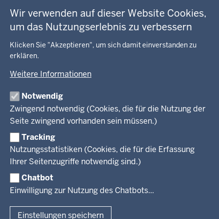
Arbeitsschutz
GEOBASIS NRW
Fußzeile
Wir verwenden auf dieser Website Cookies,
Gesundheit und Soziales
um das Nutzungserlebnis zu verbessern
Kommunales, Planung, Bauen und Verkehr
Ausbildung und Karriere
BEHÖRDE UND GREMIEN
Ordnung und Sicherheit
Geodaten-Anwendungen
Klicken Sie "Akzeptieren", um sich damit einverstanden zu
Schule und Bildung
erklären.
Neues
Amtsblatt
KARRIERE UND VORMERKSTELLE
Umwelt und Natur
Open Data
Behördenleitung
Weitere Informationen
Wirtschaft und Kultur
Produkte und Dienste
Gremien
Ausbildung und duales Studium
PRESSE
TIM-online
Notwendig
Leitbild
Stellenangebote
Webdienste
Zwingend notwendig (Cookies, die für die Nutzung der
Personalvertretung
Stellenangebote Schule
Mediathek
Seite zwingend vorhanden sein müssen.)
VERFAHREN UND BEKANNTMACHUNGEN
Regierungsbezirk
Praktikum
Newsletter
Reisekostenstelle
Referendariate
Tracking
Pressekontakt
Bekanntmachungen
Veranstaltungen
Bewerbung
Nutzungsstatistiken (Cookies, die für die Erfassung
Pressemitteilungen
Legionellen
Facebook
Instagram
LinkedIn
Vormerkstelle NRW
Ihrer Seitenzugriffe notwendig sind.)
Publikationen
Luftreinhaltepläne
Chatbot
Verfahrensübersichten
© 2026 Bezirksregierung Köln
Einwilligung zur Nutzung des Chatbots...
Überwachung umweltrelevanter Anlagen
Fußzeile
Impressum
Datenschutzhinweise
Barrierefreiheit
Organisationsplan
Lizenzbedingungen Geobasis NRW
Einstellungen speichern
Dokumente und Ressourcen
Kontakt
Kurzlink zu dieser Seite