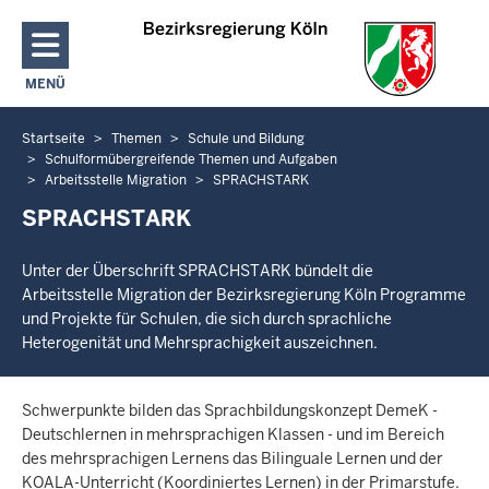
Direkt zum Inhalt
MENÜ
NAVIGATION AKTIVIEREN/DEAKTIVIEREN: HAUPTMENÜ
Startseite
Themen
Schule und Bildung
Sie
Schulformübergreifende Themen und Aufgaben
befinden
Arbeitsstelle Migration
SPRACHSTARK
sich
SPRACHSTARK
hier
Unter der Überschrift SPRACHSTARK bündelt die
Arbeitsstelle Migration der Bezirksregierung Köln Programme
und Projekte für Schulen, die sich durch sprachliche
Heterogenität und Mehrsprachigkeit auszeichnen.
Schwerpunkte bilden das Sprachbildungskonzept DemeK -
Deutschlernen in mehrsprachigen Klassen - und im Bereich
des mehrsprachigen Lernens das Bilinguale Lernen und der
KOALA-Unterricht (Koordiniertes Lernen) in der Primarstufe.