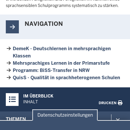
sprachsensiblen Schulprogramms systematisch zu stärken.
NAVIGATION
DemeK - Deutschlernen in mehrsprachigen
Klassen
Mehrsprachiges Lernen in der Primarstufe
Programm: BiSS-Transfer in NRW
QuisS - Qualität in sprachheterogenen Schulen
Überblick:
IM ÜBERBLICK
Inhalte
INHALT
DRUCKEN
Datenschutzeinstellungen
Menü
THEMEN
in
Datenschutzeinstellungen
der