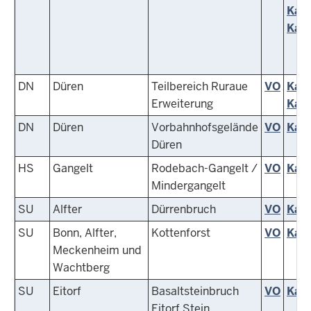
Kart
Kart
DN
Düren
Teilbereich Ruraue
VO
Kart
Erweiterung
Kart
DN
Düren
Vorbahnhofsgelände
VO
Kart
Düren
HS
Gangelt
Rodebach-Gangelt /
VO
Kart
Mindergangelt
SU
Alfter
Dürrenbruch
VO
Kart
SU
Bonn, Alfter,
Kottenforst
VO
Kart
Meckenheim und
Wachtberg
SU
Eitorf
Basaltsteinbruch
VO
Kart
Eitorf Stein