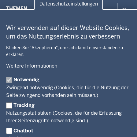
Datenschutzeinstellungen
Menü
THEMEN
in
Datenschutzeinstellungen
der
Arbeitsschutz
GEOBASIS NRW
Fußzeile
Wir verwenden auf dieser Website Cookies,
Gesundheit und Soziales
um das Nutzungserlebnis zu verbessern
Kommunales, Planung, Bauen und Verkehr
Ausbildung und Karriere
BEHÖRDE UND GREMIEN
Ordnung und Sicherheit
Geodaten-Anwendungen
Klicken Sie "Akzeptieren", um sich damit einverstanden zu
Schule und Bildung
erklären.
Neues
Amtsblatt
KARRIERE UND VORMERKSTELLE
Umwelt und Natur
Open Data
Behördenleitung
Weitere Informationen
Wirtschaft und Kultur
Produkte und Dienste
Gremien
Ausbildung und duales Studium
PRESSE
TIM-online
Notwendig
Leitbild
Stellenangebote
Webdienste
Zwingend notwendig (Cookies, die für die Nutzung der
Personalvertretung
Stellenangebote Schule
Mediathek
Seite zwingend vorhanden sein müssen.)
VERFAHREN UND BEKANNTMACHUNGEN
Regierungsbezirk
Praktikum
Newsletter
Reisekostenstelle
Referendariate
Tracking
Pressekontakt
Bekanntmachungen
Veranstaltungen
Bewerbung
Nutzungsstatistiken (Cookies, die für die Erfassung
Pressemitteilungen
Legionellen
Facebook
Instagram
LinkedIn
Vormerkstelle NRW
Ihrer Seitenzugriffe notwendig sind.)
Publikationen
Luftreinhaltepläne
Chatbot
Verfahrensübersichten
© 2026 Bezirksregierung Köln