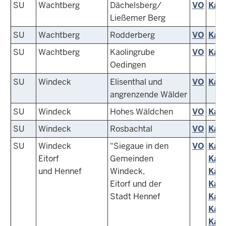
SU
Wachtberg
Dächelsberg/
VO
Kart
Ließemer Berg
SU
Wachtberg
Rodderberg
VO
Kart
SU
Wachtberg
Kaolingrube
VO
Kart
Oedingen
SU
Windeck
Elisenthal und
VO
Kart
angrenzende Wälder
SU
Windeck
Hohes Wäldchen
VO
Kart
SU
Windeck
Rosbachtal
VO
Kart
SU
Windeck
"Siegaue in den
VO
Kart
Eitorf
Gemeinden
Kart
und Hennef
Windeck,
Kart
Eitorf und der
Kart
Stadt Hennef
Kart
Kart
Kart