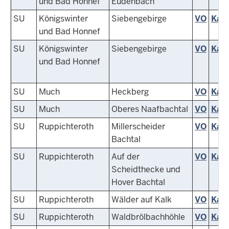
und Bad Honnef
Eudenbach
SU
Königswinter
Siebengebirge
VO
Kart
und Bad Honnef
SU
Königswinter
Siebengebirge
VO
Kart
und Bad Honnef
SU
Much
Heckberg
VO
Kart
SU
Much
Oberes Naafbachtal
VO
Kart
SU
Ruppichteroth
Millerscheider
VO
Kart
Bachtal
SU
Ruppichteroth
Auf der
VO
Kart
Scheidthecke und
Hover Bachtal
SU
Ruppichteroth
Wälder auf Kalk
VO
Kart
SU
Ruppichteroth
Waldbrölbachhöhle
VO
Kart