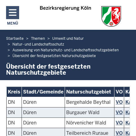
Direkt zum Inhalt
MENÜ
NAVIGATION AKTIVIEREN/DEAKTIVIEREN: HAUPTMENÜ
Startseite
Themen
Umwelt und Natur
Sie
Natur- und Landschaftsschutz
befinden
Ausweisung von Naturschutz- und Landschaftsschutzgebieten
sich
Übersicht der festgesetzten Naturschutzgebiete
hier
Übersicht der festgesetzten
Naturschutzgebiete
Kreis
Stadt/Gemeinde
Naturschutzgebiet
VO
Kart
DN
Düren
Bergehalde Beythal
VO
Kart
DN
Düren
Burgauer Wald
VO
Kart
DN
Düren
Nörvenicher Wald
VO
Kart
DN
Düren
Teilbereich Ruraue
VO
Kart