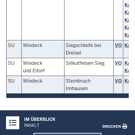
Kart
Kart
Kart
Kart
Kart
SU
Windeck
Siegschleife bei
VO
Kart
Dreisel
SU
Windeck
Silikatfelsen Sieg
VO
Kart
und Eitorf
Kart
SU
Windeck
Steinbruch
VO
Kart
Imhausen
Überblick:
IM ÜBERBLICK
Inhalte
INHALT
DRUCKEN