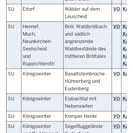
SU
Eitorf
Wälder auf dem
VO
Kart
Leuscheid
SU
Hennef,
Bröl, Waldbrölbach
VO
Kart
Much,
und südlich
Kart
Neunkirchen-
angrenzende
Kart
Seelscheid
Waldbestände des
Kart
und
mittleren Bröltales
Kart
Ruppichteroth
Kart
SU
Königswinter
Basaltsteinbrüche
VO
Kart
Hühnerberg und
Eudenberg
SU
Königswinter
Eisbachtal mit
VO
Kart
Nebensiefen
SU
Königswinter
Komper Heide
VO
Kart
SU
Königswinter
Segelfluggelände
VO
Kart