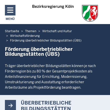
Direkt zum Inhalt
MENÜ
NAVIGATION AKTIVIEREN/DEAKTIVIEREN: HAUPTMENÜ
Startseite
Themen
Wirtschaft und Kultur
Sie
Wirtschaftsförderung
befinden
Förderung überbetrieblicher Bildungsstätten (ÜBS)
sich
Förderung überbetrieblicher
hier
Bildungsstätten (ÜBS)
Träger überbetrieblicher Bildungsstätten können je nach
Förderregion bis zu 80 % der Gesamtprojektkosten als
Anteilsfinanzierung für Errichtung, Modernisierung,
Umstrukturierung und Ausstattung erforderlicher
Arbeitsräume als Projektförderung beantragen.
ÜBERBETRIEBLICHE
BILDUNGSSTÄTTEN