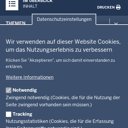
IM ÜBERBLICK
Inhalte
INHALT
DRUCKEN
Datenschutzeinstellungen
Menü
THEMEN
in
Datenschutzeinstellungen
der
Arbeitsschutz
GEOBASIS NRW
Fußzeile
Wir verwenden auf dieser Website Cookies,
Gesundheit und Soziales
um das Nutzungserlebnis zu verbessern
Kommunales, Planung, Bauen und Verkehr
Ausbildung und Karriere
BEHÖRDE UND GREMIEN
Ordnung und Sicherheit
Geodaten-Anwendungen
Klicken Sie "Akzeptieren", um sich damit einverstanden zu
Schule und Bildung
Neues
erklären.
Amtsblatt
KARRIERE UND VORMERKSTELLE
Umwelt und Natur
Open Data
Behördenleitung
Weitere Informationen
Wirtschaft und Kultur
Produkte und Dienste
Gremien
Ausbildung und duales Studium
PRESSE
TIM-online
Notwendig
Leitbild
Stellenangebote
Webdienste
Zwingend notwendig (Cookies, die für die Nutzung der
Personalvertretung
Stellenangebote Schule
Mediathek
Seite zwingend vorhanden sein müssen.)
VERFAHREN UND BEKANNTMACHUNGEN
Regierungsbezirk
Praktikum
Newsletter
Reisekostenstelle
Referendariate
Tracking
Pressekontakt
Bekanntmachungen
Veranstaltungen
Bewerbung
Nutzungsstatistiken (Cookies, die für die Erfassung
Pressemitteilungen
Legionellen
Vormerkstelle NRW