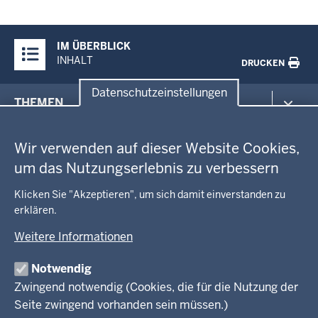
Überblick:
IM ÜBERBLICK
Inhalte
INHALT
DRUCKEN
Datenschutzeinstellungen
Menü
THEMEN
in
Datenschutzeinstellungen
der
Arbeitsschutz
GEOBASIS NRW
Fußzeile
Wir verwenden auf dieser Website Cookies,
Gesundheit und Soziales
um das Nutzungserlebnis zu verbessern
Kommunales, Planung, Bauen und Verkehr
Ausbildung und Karriere
BEHÖRDE UND GREMIEN
Ordnung und Sicherheit
Geodaten-Anwendungen
Klicken Sie "Akzeptieren", um sich damit einverstanden zu
Schule und Bildung
Neues
erklären.
Amtsblatt
KARRIERE UND VORMERKSTELLE
Umwelt und Natur
Open Data
Behördenleitung
Weitere Informationen
Wirtschaft und Kultur
Produkte und Dienste
Gremien
Ausbildung und duales Studium
PRESSE
TIM-online
Notwendig
Leitbild
Stellenangebote
Webdienste
Zwingend notwendig (Cookies, die für die Nutzung der
Personalvertretung
Stellenangebote Schule
Mediathek
Seite zwingend vorhanden sein müssen.)
VERFAHREN UND BEKANNTMACHUNGEN
Regierungsbezirk
Praktikum
Newsletter