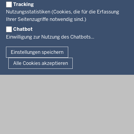
Reisekostenstelle
Referendariate
Tracking
Pressekontakt
Bekanntmachungen
Veranstaltungen
Bewerbung
Nutzungsstatistiken (Cookies, die für die Erfassung
Pressemitteilungen
Legionellen
Facebook
Instagram
LinkedIn
Vormerkstelle NRW
Ihrer Seitenzugriffe notwendig sind.)
Publikationen
Luftreinhaltepläne
Chatbot
Verfahrensübersichten
© 2026 Bezirksregierung Köln
Einwilligung zur Nutzung des Chatbots...
Überwachung umweltrelevanter Anlagen
Fußzeile
Impressum
Datenschutzhinweise
Barrierefreiheit
Organisationsplan
Lizenzbedingungen Geobasis NRW
Einstellungen speichern
Dokumente und Ressourcen
Kontakt
Kurzlink zu dieser Seite
Alle Cookies akzeptieren