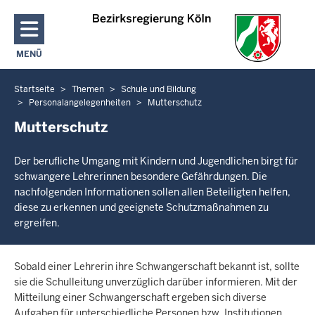
Direkt zum Inhalt
MENÜ
NAVIGATION AKTIVIEREN/DEAKTIVIEREN: HAUPTMENÜ
Startseite
Themen
Schule und Bildung
Sie
Personalangelegenheiten
Mutterschutz
befinden
Mutterschutz
sich
hier
Der berufliche Umgang mit Kindern und Jugendlichen birgt für
schwangere Lehrerinnen besondere Gefährdungen. Die
nachfolgenden Informationen sollen allen Beteiligten helfen,
diese zu erkennen und geeignete Schutzmaßnahmen zu
ergreifen.
Sobald einer Lehrerin ihre Schwangerschaft bekannt ist, sollte
sie die Schulleitung unverzüglich darüber informieren. Mit der
Mitteilung einer Schwangerschaft ergeben sich diverse
Aufgaben für unterschiedliche Personen bzw. Institutionen.